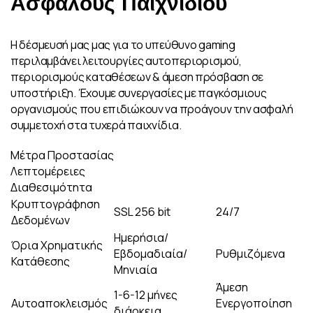
Ασφαλούς Παιχνιδιού
Η δέσμευσή μας μας για το υπεύθυνο gaming
περιλαμβάνει λειτουργίες αυτοπεριορισμού,
περιορισμούς καταθέσεων & άμεση πρόσβαση σε
υποστήριξη. Έχουμε συνεργασίες με παγκόσμιους
οργανισμούς που επιδιώκουν να προάγουν την ασφαλή
συμμετοχή στα τυχερά παιχνίδια.
Μέτρα Προστασίας
Λεπτομέρειες
Διαθεσιμότητα
Κρυπτογράφηση
SSL 256 bit
24/7
Δεδομένων
Ημερήσια/
Όρια Χρηματικής
Εβδομαδιαία/
Ρυθμιζόμενα
Κατάθεσης
Μηνιαία
Άμεση
1-6-12 μήνες
Αυτοαποκλεισμός
Ενεργοποίηση
διάρκεια