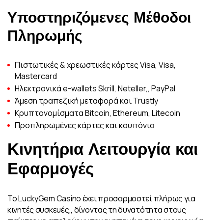
Υποστηριζόμενες Μέθοδοι
Πληρωμής
Πιστωτικές & χρεωστικές κάρτες Visa, Visa,
Mastercard
Ηλεκτρονικά e-wallets Skrill, Neteller,, PayPal
Άμεση τραπεζική μεταφορά και Trustly
Κρυπτονομίσματα Bitcoin, Ethereum, Litecoin
Προπληρωμένες κάρτες και κουπόνια
Κινητήρια Λειτουργία και
Εφαρμογές
Το LuckyGem Casino έχει προσαρμοστεί πλήρως για
κινητές συσκευές,, δίνοντας τη δυνατότητα στους