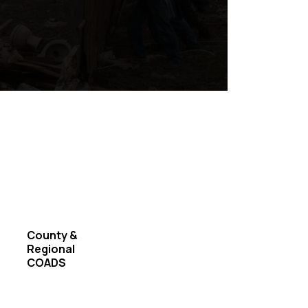
County &
Regional
COADS