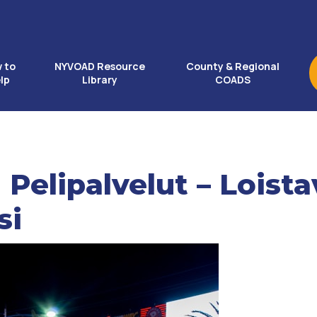
 to
NYVOAD Resource
County & Regional
lp
Library
COADS
 Pelipalvelut – Loista
si