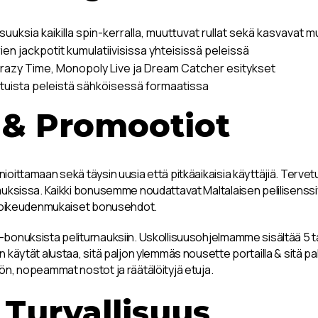
uksia kaikilla spin-kerralla, muuttuvat rullat sekä kasvavat mul
en jackpotit kumulatiivisissa yhteisissä peleissä
zy Time, Monopoly Live ja Dream Catcher esitykset
tuista peleistä sähköisessä formaatissa
 & Promootiot
oittamaan sekä täysin uusia että pitkäaikaisia käyttäjiä. Terve
muksissa. Kaikki bonusemme noudattavat Maltalaisen pelilisens
kä oikeudenmukaiset bonusehdot.
onuksista peliturnauksiin. Uskollisuusohjelmamme sisältää 5 ta
käytät alustaa, sitä paljon ylemmäs nousette portailla & sitä pa
n, nopeammat nostot ja räätälöityjä etuja.
Turvallisuus