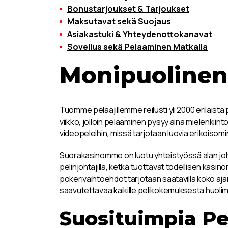
Bonustarjoukset & Tarjoukset
Maksutavat sekä Suojaus
Asiakastuki & Yhteydenottokanavat
Sovellus sekä Pelaaminen Matkalla
Monipuolinen 
Tuomme pelaajillemme reilusti yli 2000 erilaista pe
viikko, jolloin pelaaminen pysyy aina mielenkii
videopeleihin, missä tarjotaan luovia erikoisom
Suorakasinomme on luotu yhteistyössä alan johta
pelinjohtajilla, ketkä tuottavat todellisen kasi
pokerivaihtoehdot tarjotaan saatavilla koko aj
saavutettavaa kaikille pelikokemuksesta huolim
Suosituimpia Pe