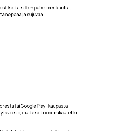
ostitse tai sitten puhelimen kautta.
stä nopeaa ja sujuvaa.
 Storesta tai Google Play -kaupasta
pöytäversio, mutta se toimii mukautettu