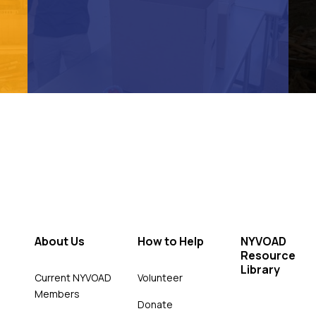
About Us
How to Help
NYVOAD
Resource
Library
Current NYVOAD
Volunteer
Members
Donate